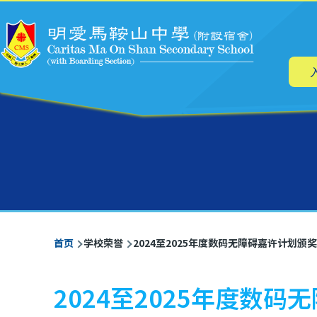
主
跳转到主要内容
导
航
面
首页
学校荣誉
2024至2025年度数码无障碍嘉许计划颁
包
屑
2024至2025年度数