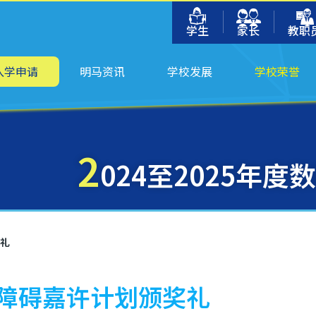
学生
家长
教职
入学申请
明马资讯
学校发展
学校荣誉
2
024至2025年
奖礼
码无障碍嘉许计划颁奖礼