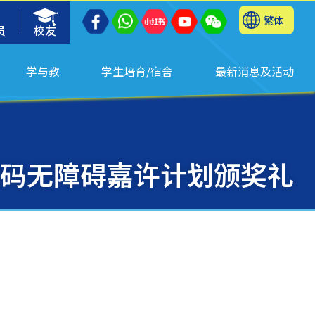
繁体
员
校友
学与教
学生培育/宿舍
最新消息及活动
度数码无障碍嘉许计划颁奖礼