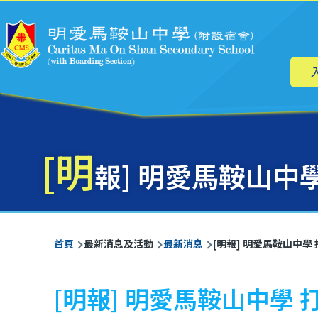
主
移至主內容
导
航
[明
報] 明愛馬鞍山中
導
首頁
最新消息及活動
最新消息
[明報] 明愛馬鞍山中
航
連
[明報] 明愛馬鞍山中學
結