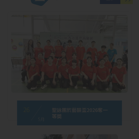
26
聖詠團於藝韻盃2026奪一
等奬
5 月