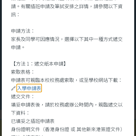
宿舍服務
請。有關插班申請及筆試安排之詳情，請參閱以下資
訊：
及充
宿舍致力為宿生提供一個關愛、舒
本
申請方法：
的全
適的住宿環境。關顧宿生的全人發
文
家長及同學可因應情況，選擇以下其中一種方式遞交
知識
展，用心培養和發展他們的多元技
命
申請。
其
能和興趣。設立個人成長計劃，能
醫
互助
夠更有效地照顧他們的成長需要。
識
【方法 1：遞交紙本申請】
術中
宿舍每年會舉辦不同的興趣班組和
心
索取表格：
大型晚會，宿生除了可參與多元化
健
更多
更
申請表可親臨本校校務處索取，或至學校網站下載：
的班組外，還可以擔任晚會司儀、
同
🔗
入學申請表
表演、設計等工作，發揮所長。注
錄
遞交文件：
重宿生的成長需要，積極與學校合
學
填妥申請表後，請於校務處辦公時間內，親臨遞交以
作，家校合一，致力提升宿生的學
或
下資料：
術水平。
為
已填妥之插班申請表
之
身份證明文件（香港身份證 或 其他新來港簽證文件）
#明愛馬鞍山中學宿舍