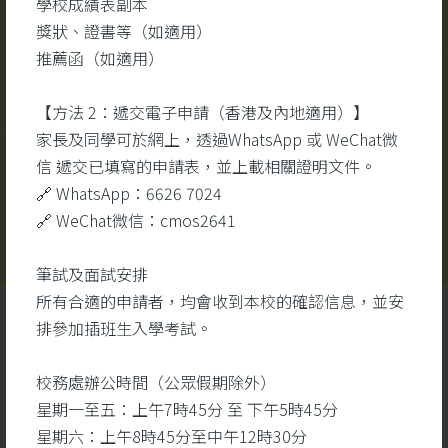
學校成績表副本
校園視頻
更多
#醫
獎狀、證書等（如適用）
#醫
推薦函（如適用）
#生
【方法 2：遞交電子申請（香港及內地適用）】
家長及同學可於網上，透過WhatsApp 或 WeChat微
信 遞交已填寫的申請表，並上載相關證明文件。
🔗 WhatsApp：6626 7024
🔗 WeChat微信：cmos2641
筆試及面試安排
所有合適的申請者，均會收到本校的確認信息，並安
排參加插班生入學考試。
校務處辦公時間（公眾假期除外）
星期一至五：上午7時45分 至 下午5時45分
星期六：上午8時45分至中午12時30分