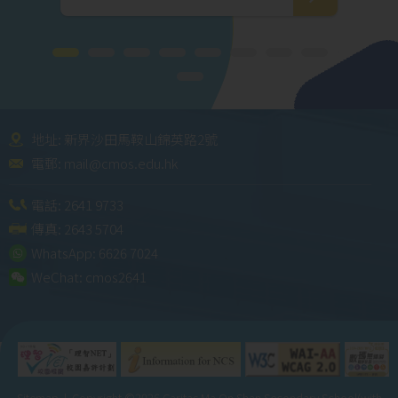
地址: 新界沙田馬鞍山錦英路2號
電郵:
mail@cmos.edu.hk
電話:
2641 9733
傳真: 2643 5704
WhatsApp:
6626 7024
WeChat:
cmos2641
Sitemap
| Copyright ©
2026 Caritas Ma On Shan Secondary School(with