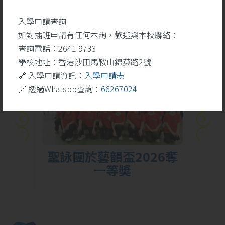
學生成就
更多
入學申請查詢
如對插班申請有任何本詢，歡迎與本校聯絡：
查詢電話：2641 9733
26
學校地址：香港沙田馬鞍山錦英路2號
5 月
🔗 入學申請資訊：
入學申請表
🔗 透過Whatspp查詢：
66267024
勝
聖詠團於藝韻盃2026奪
一等奬