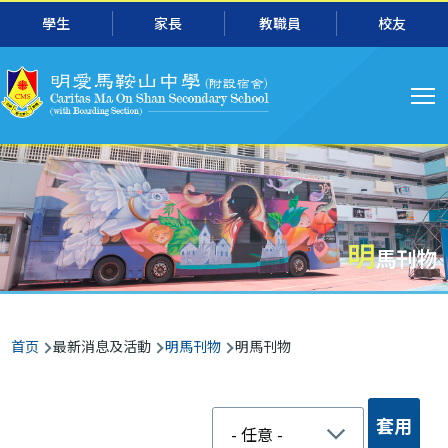
跳转到主要内容
學生
家長
教職員
校友
主
导
航
明
馬刊物
面
首页
最新消息及活動
明馬刊物
明馬刊物
包
屑