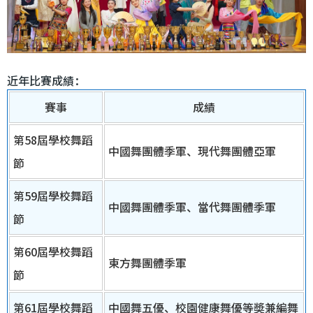
近年比賽成績：
賽事
成績
第58屆學校舞蹈
中國舞團體季軍、現代舞團體亞軍
節
第59屆學校舞蹈
中國舞團體季軍、當代舞團體季軍
節
第60屆學校舞蹈
東方舞團體季軍
節
第61屆學校舞蹈
中國舞五優、校園健康舞優等奬兼編舞