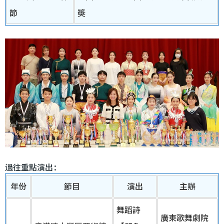
節
奬
過往重點演出：
年份
節目
演出
主辦
舞蹈詩
廣東歌舞劇院