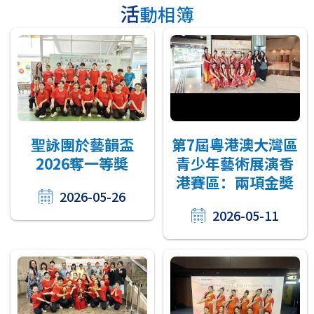
活動相簿
聖詠團於藝韻盃
第7屆粵港澳大灣區
2026奪一等奬
青少年藝術展演香
港賽區：兩項金奬
2026-05-26
2026-05-11