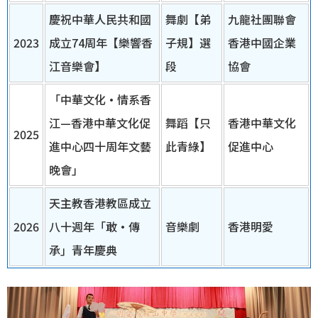
慶祝中華人民共和國
舞劇【弟
九龍社團聯會
2023
成立74周年【樂響香
子規】選
香港中國企業
江音樂會】
段
協會
「中華文化•情系香
江—香港中華文化促
舞蹈【只
香港中華文化
2025
進中心四十周年文藝
此青綠】
促進中心
晚會」
天主教香港教區成立
2026
八十週年「敢・傳
音樂劇
香港明愛
承」青年慶典