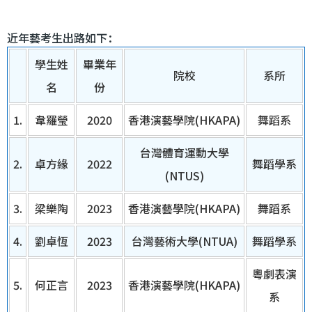
近年藝考生出路如下：
學生姓
畢業年
院校
系所
名
份
1.
韋羅瑩
2020
香港演藝學院(HKAPA)
舞蹈系
台灣體育運動大學
2.
卓方緣
2022
舞蹈學系
(NTUS)
3.
梁樂陶
2023
香港演藝學院(HKAPA)
舞蹈系
4.
劉卓恆
2023
台灣藝術大學(NTUA)
舞蹈學系
粵劇表演
5.
何正言
2023
香港演藝學院(HKAPA)
系