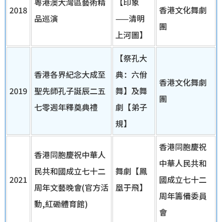
粵港澳大灣區藝術精
【印象
2018
香港文化舞劇
品巡演
——清明
團
上河圖】
【祭孔大
香港各界紀念大成至
典：六佾
香港文化舞劇
2019
聖先師孔子誕辰二五
舞】及舞
團
七零週年釋奠典禮
劇【弟子
規】
香港同胞慶祝
香港同胞慶祝中華人
中華人民共和
民共和國成立七十二
舞劇【鳳
2021
國成立七十二
周年文藝晚會(官方活
凰于飛】
周年籌備委員
動,紅磡體育館)
會