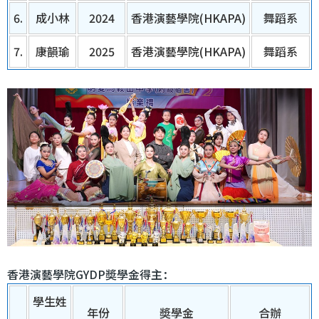
6.
成小林
2024
香港演藝學院(HKAPA)
舞蹈系
7.
康韻瑜
2025
香港演藝學院(HKAPA)
舞蹈系
香港演藝學院GYDP奬學金得主：
學生姓
年份
奬學金
合辦