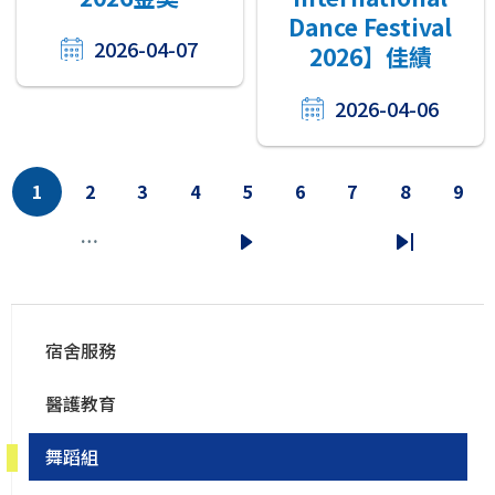
Dance Festival
2026-04-07
2026】佳績
2026-04-06
分
1
2
3
4
5
6
7
8
9
当
页
页
页
页
页
页
页
页
页
前
面
面
面
面
面
面
面
面
…
下
末
页
一
页
Main
页
宿舍服務
navigation
醫護教育
舞蹈組