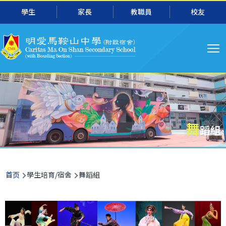
主
跳转到主要内容
學生
家長
教職員
校友
导
航
舞
蹈組
面
首页
學生培育/宿舍
舞蹈組
包
屑