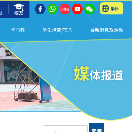
繁体
员
校友
学与教
学生培育/宿舍
最新消息及活动
媒
体报道