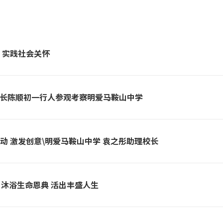
才 实践社会关怀
长陈顺初一行人参观考察明爱马鞍山中学
活动 激发创意\明爱马鞍山中学 袁之彤助理校长
] 沐浴生命恩典 活出丰盛人生