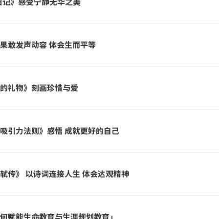
上日记》感受宁静无华之美
性果敢发声动容 体会生而平等
间的礼物》刻画珍惜与爱
《吸引力法则》感悟 成就更好的自己
苏轼传》 以诗词连接人生 体会达观精神
作如何赋能生命教育与生涯规划教育」