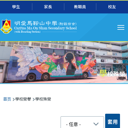
跳转到主要内容
學生
家長
教職員
校友
主
导
航
學
校殊榮
面
首页
學校榮譽
學校殊榮
包
屑