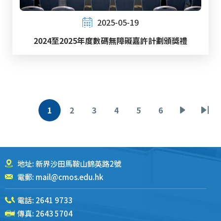
2025-05-19
2024至2025年度數碼無障礙嘉許計劃頒獎禮
分
1
2
3
4
5
6
当
页
页
页
页
页
下
末
页
前
面
面
面
面
面
一
页
页
页
地址: 新界沙田馬鞍山錦英路2號
電郵:
mail@cmos.edu.hk
電話:
2641 9733
傳真: 2643 5704