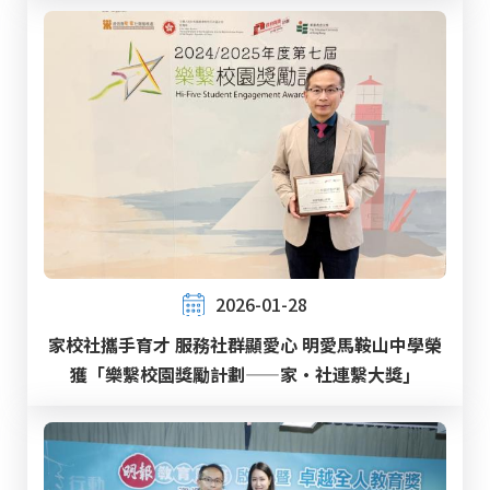
2026-01-28
家校社攜手育才 服務社群顯愛心 明愛馬鞍山中學榮
獲「樂繫校園獎勵計劃——家‧社連繫大獎」