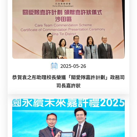
2025-05-26
恭賀袁之彤助理校長榮獲「關愛隊嘉許計劃」政務司
司長嘉許狀