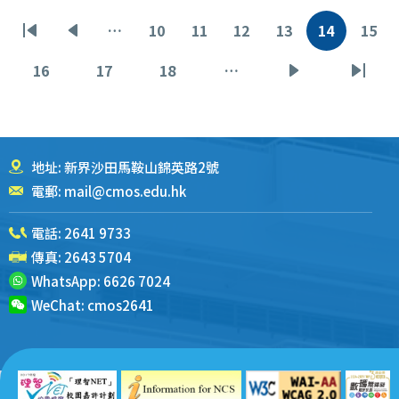
分
…
10
11
12
13
14
15
首
前
页
页
页
页
当
页
页
页
一
面
面
面
面
前
面
16
17
18
…
页
页
页
下
末
页
页
面
面
面
一
页
页
地址: 新界沙田馬鞍山錦英路2號
電郵:
mail@cmos.edu.hk
電話:
2641 9733
傳真: 2643 5704
WhatsApp:
6626 7024
WeChat:
cmos2641