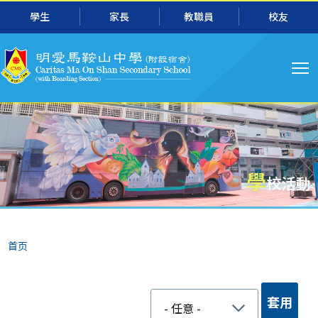
跳转到主要内容
學生
家長
教職員
校友
主
导
航
學
校活動
面
首页
包
屑