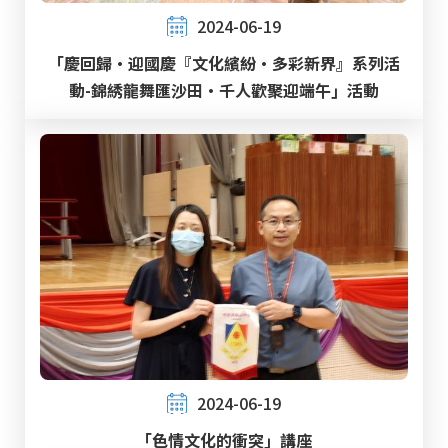
2024-06-19
「慶回歸‧迎國慶『文化繽紛‧多彩新界』系列活
動-錦綉龍舞匯沙田‧千人歡聚迎端午」活動
2024-06-19
「色情文化的衝突」講座