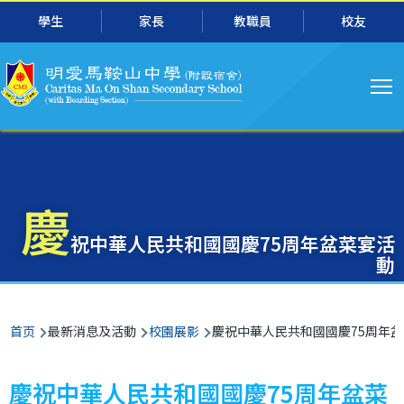
主
跳转到主要内容
學生
家長
教職員
校友
导
航
慶
祝中華人民共和國國慶75周年盆菜宴活
動
面
首页
最新消息及活動
校園展影
慶祝中華人民共和國國慶75周年
包
屑
慶祝中華人民共和國國慶75周年盆菜