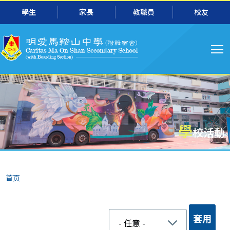
跳转到主要内容
學生
家長
教職員
校友
主
导
航
學
校活動
面
首页
包
屑