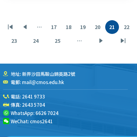
分
…
17
18
19
20
21
22
首
前
页
页
页
页
当
页
页
页
一
面
面
面
面
前
面
23
24
25
…
页
页
页
下
末
页
页
面
面
面
一
页
页
地址: 新界沙田馬鞍山錦英路2號
電郵:
mail@cmos.edu.hk
電話:
2641 9733
傳真: 2643 5704
WhatsApp:
6626 7024
WeChat:
cmos2641