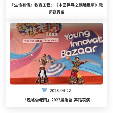
『生命有價』教育工程：《中國乒乓之絕地反擊》電
影觀賞會
2023-04-22
「趁墟做老闆」2023展銷會-舞蹈表演