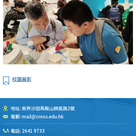
校園展影
地址: 新界沙田馬鞍山錦英路2號
電郵:
mail@cmos.edu.hk
電話:
2641 9733