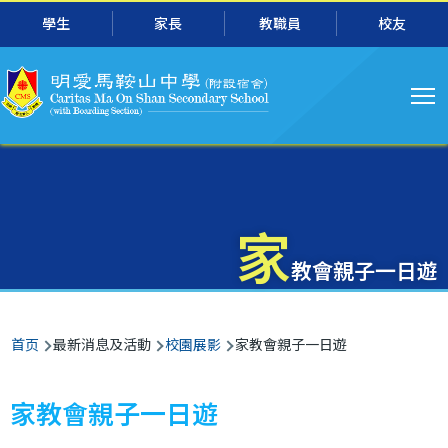
主
跳转到主要内容
學生
家長
教職員
校友
导
航
家
教會親子一日遊
面
首页
最新消息及活動
校園展影
家教會親子一日遊
包
屑
家教會親子一日遊