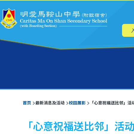
主
跳转到主要内容
导
航
面
首页
最新消息及活动
校园展影
「心意祝福送比邻」活
包
屑
「心意祝福送比邻」活