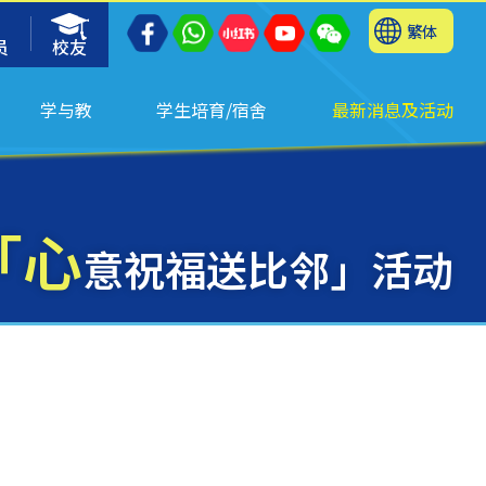
繁体
员
校友
学与教
学生培育/宿舍
最新消息及活动
「心
意祝福送比邻」活动