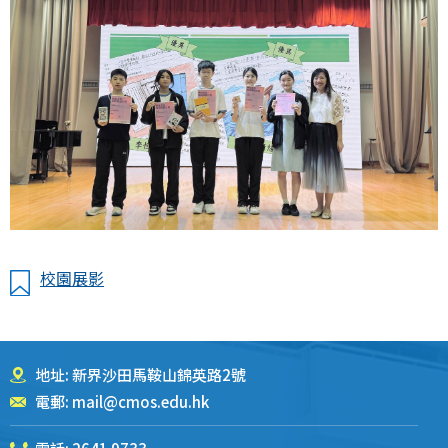
校園展影
地址: 新界沙田馬鞍山錦英路2號
電郵:
mail@cmos.edu.hk