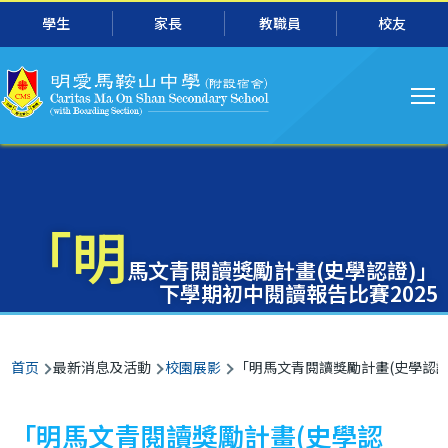
主
跳转到主要内容
學生
家長
教職員
校友
导
航
「明
馬文青閱讀獎勵計畫(史學認證)」
下學期初中閱讀報告比賽2025
面
首页
最新消息及活動
校園展影
「明馬文青閱讀獎勵計畫(史學認證
包
屑
「明馬文青閱讀獎勵計畫(史學認