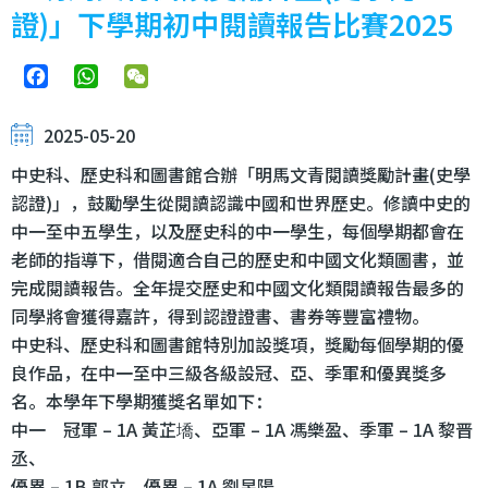
證)」下學期初中閱讀報告比賽2025
Facebook
WhatsApp
WeChat
2025-05-20
中史科、歷史科和圖書館合辦「明馬文青閱讀獎勵計畫(史學
認證)」，鼓勵學生從閱讀認識中國和世界歷史。修讀中史的
中一至中五學生，以及歷史科的中一學生，每個學期都會在
老師的指導下，借閱適合自己的歷史和中國文化類圖書，並
完成閱讀報告。全年提交歷史和中國文化類閱讀報告最多的
同學將會獲得嘉許，得到認證證書、書券等豐富禮物。
中史科、歷史科和圖書館特別加設獎項，獎勵每個學期的優
良作品，在中一至中三級各級設冠、亞、季軍和優異獎多
名。本學年下學期獲獎名單如下：
中一 冠軍 – 1A 黃芷墧、亞軍 – 1A 馮樂盈、季軍 – 1A 黎晋
丞、
優異 – 1B 郭立、優異 – 1A 劉昱陽