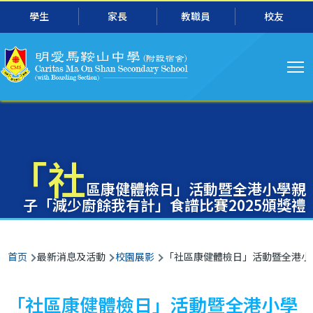
主
跳转到主要内容
學生
家長
教職員
校友
导
航
「社
區康健體檢日」活動暨全港小學親
子「減少廚餘我有計」食譜比賽2025頒獎禮
面
首页
最新消息及活動
校園展影
「社區康健體檢日」活動暨全港小學
包
屑
「社區康健體檢日」活動暨全港小學