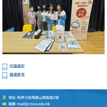
校園展影
醫護教育
地址: 新界沙田馬鞍山錦英路2號
電郵:
mail@cmos.edu.hk