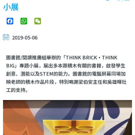
小展
Facebook
WhatsApp
WeChat
2019-05-06
圖書館/閱讀推廣組舉辦的「THINK BRICK·THINK
BIG」專題小展，展出多本跟積木有關的書籍，啟發學生
創意、潛能以及STEM的能力。圖書館的電腦屏幕同場加
映老師的積木作品片段，特別鳴謝梁伯安主任和吳雄暉社
工的支持。