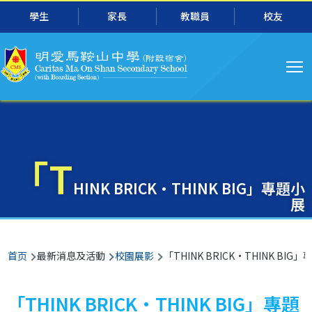
主
跳转到主要内容
學生
家長
教職員
校友
导
航
「T
HINK BRICK·THINK BIG」專題小
展
面
首页
最新消息及活動
校園展影
「THINK BRICK·THINK BIG
包
屑
「THINK BRICK·THINK BIG」專題