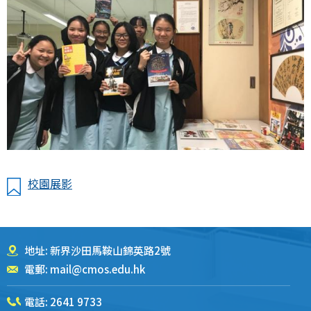
校園展影
地址: 新界沙田馬鞍山錦英路2號
電郵:
mail@cmos.edu.hk
電話:
2641 9733