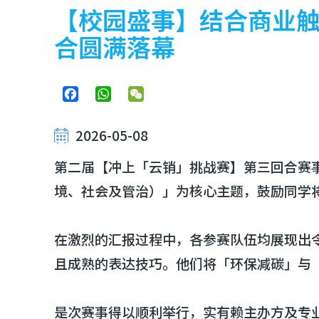
屑
【校园盛事】结合商业
合圆满落幕
Facebook
WhatsApp
WeChat
2026-05-08
第二届【冲上「云销」挑战赛】第三回合赛事
境、社会及管治）」为核心主题，鼓励同学
在激烈的汇报过程中，各参赛队伍均展现出
且成熟的表达技巧。他们将「环保减碳」与
是次赛事得以顺利举行，实有赖主办方及专