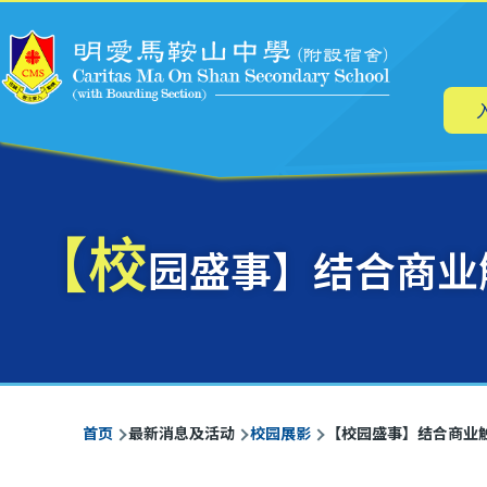
主
跳转到主要内容
导
航
【校
园盛事】结合商业
面
首页
最新消息及活动
校园展影
【校园盛事】结合商业
包