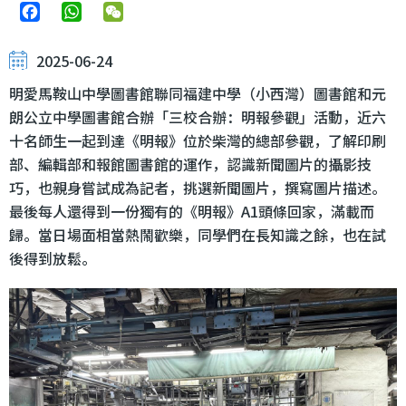
Facebook
WhatsApp
WeChat
2025-06-24
明愛馬鞍山中學圖書館聯同福建中學（小西灣）圖書館和元
朗公立中學圖書館合辦「三校合辦：明報參觀」活動，近六
十名師生一起到達《明報》位於柴灣的總部參觀，了解印刷
部、編輯部和報館圖書館的運作，認識新聞圖片的攝影技
巧，也親身嘗試成為記者，挑選新聞圖片，撰寫圖片描述。
最後每人還得到一份獨有的《明報》A1頭條回家，滿載而
歸。當日場面相當熱鬧歡樂，同學們在長知識之餘，也在試
後得到放鬆。