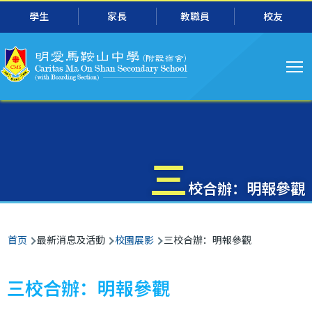
主
跳转到主要内容
學生
家長
教職員
校友
导
航
三
校合辦：明報參觀
面
首页
最新消息及活動
校園展影
三校合辦：明報參觀
包
屑
三校合辦：明報參觀