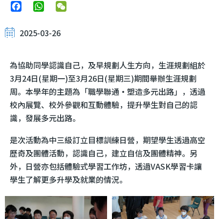
Facebook
WhatsApp
WeChat
2025-03-26
為協助同學認識自己，及早規劃人生方向，生涯規劃組於
3月24日(星期一)至3月26日(星期三)期間舉辦生涯規劃
周。本學年的主題為「職學聯通‧塑造多元出路」，透過
校內展覽、校外參觀和互動體驗，提升學生對自己的認
識，發展多元出路。
是次活動為中三級訂立目標訓練日營，期望學生透過高空
歷奇及團體活動，認識自己，建立自信及團體精神。另
外，日營亦包括體驗式學習工作坊，透過VASK學習卡讓
學生了解更多升學及就業的情況。