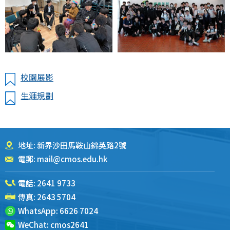
校園展影
生涯規劃
地址: 新界沙田馬鞍山錦英路2號
電郵:
mail@cmos.edu.hk
電話:
2641 9733
傳真: 2643 5704
WhatsApp:
6626 7024
WeChat:
cmos2641