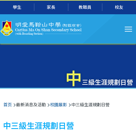
主
跳转到主要内容
學生
家長
教職員
校友
导
航
中
三級生涯規劃日營
面
首页
最新消息及活動
校園展影
中三級生涯規劃日營
包
屑
中三級生涯規劃日營