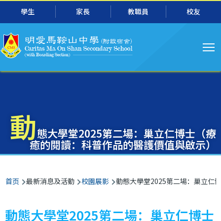
主
跳转到主要内容
學生
家長
教職員
校友
导
航
動
態大學堂2025第二場：巢立仁博士（療
癒的閱讀：科普作品的醫護價值與啟示）
面
首页
最新消息及活動
校園展影
動態大學堂2025第二場：巢立仁
包
屑
動態大學堂2025第二場：巢立仁博士