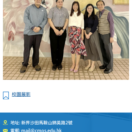
校園展影
地址: 新界沙田馬鞍山錦英路2號
電郵:
mail@cmos.edu.hk