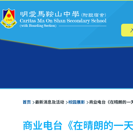
主
跳转到主要内容
导
航
面
首页
最新消息及活动
校园展影
商业电台《在晴朗的一
包
屑
商业电台《在晴朗的一