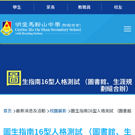
主
跳转到主要内容
學生
家長
教職員
校友
导
航
圖
生指南16型人格測試 （圖書館、生涯規
劃組合辦）
面
首页
最新消息及活動
校園展影
圖生指南16型人格測試 （圖書館
包
屑
圖生指南16型人格測試 （圖書館、生