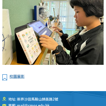
校園展影
地址: 新界沙田馬鞍山錦英路2號
電郵:
mail@cmos.edu.hk