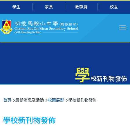
主
跳转到主要内容
學生
家長
教職員
校友
导
航
學
校新刊物發佈
面
首页
最新消息及活動
校園展影
學校新刊物發佈
包
屑
學校新刊物發佈