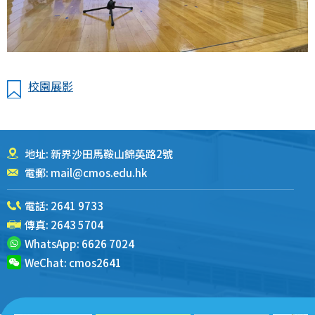
校園展影
地址: 新界沙田馬鞍山錦英路2號
電郵:
mail@cmos.edu.hk
電話:
2641 9733
傳真: 2643 5704
WhatsApp:
6626 7024
WeChat:
cmos2641