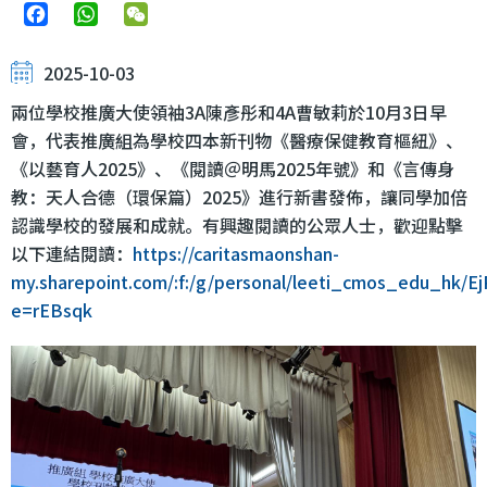
Facebook
WhatsApp
WeChat
2025-10-03
兩位學校推廣大使領袖3A陳彥彤和4A曹敏莉於10月3日早
會，代表推廣組為學校四本新刊物《醫療保健教育樞紐》、
《以藝育人2025》、《閱讀＠明馬2025年號》和《言傳身
教：天人合德（環保篇）2025》進行新書發佈，讓同學加倍
認識學校的發展和成就。有興趣閱讀的公眾人士，歡迎點擊
以下連結閱讀：
https://caritasmaonshan-
my.sharepoint.com/:f:/g/personal/leeti_cmos_edu_h
e=rEBsqk