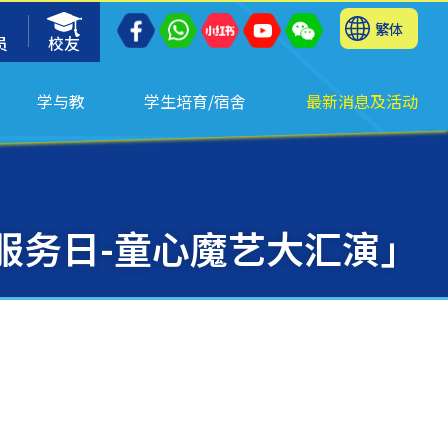
繁体
员
校友
学与教
学生培育/宿舍
最新消息及活动
服务日-童心魔艺大汇演」