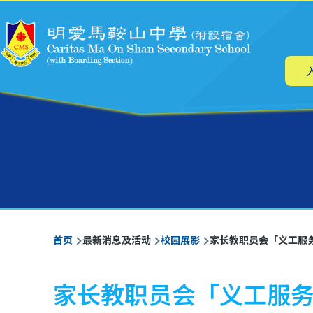
主
跳转到主要内容
导
航
面
首页
最新消息及活动
校园展影
家长教职员会「义工服
包
屑
家长教职员会「义工服务