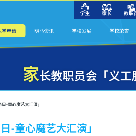
学生
家长
教职
入学申请
明马资讯
学校发展
学校荣誉
家
长教职员会「义工
务日-童心魔艺大汇演」
日-童心魔艺大汇演」