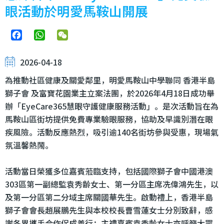
眼活動於明愛馬鞍山開展
Facebook
WhatsApp
WeChat
2026-04-18
為推動社區健康及關愛鄰里，明愛馬鞍山中學聯同 香港半島
獅子會 及富寶花園業主立案法團，於2026年4月18日成功舉
辦「EyeCare365慧眼守護健康服務活動」。是次活動旨在為
馬鞍山區街坊提供免費專業驗眼服務，協助及早識別潛在眼
疾風險。活動反應熱烈，吸引逾140名街坊參與受惠，現場氣
氛溫馨熱鬧。
活動當日榮獲多位嘉賓蒞臨支持，包括國際獅子會中國港澳
303區第一副總監袁秀齢女士、第一分區主席冼偉鴻先生，以
及第一分區第二分域主席關國華先生。啟動禮上，香港半島
獅子會會長趙展鵬先生與本校校長曹雪蓮女士分別致辭，感
謝各界攜手合作促成善行；主禮嘉賓袁秀齢女士亦呼籲大眾