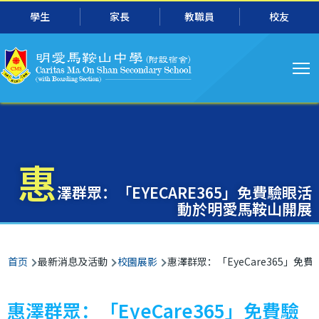
主
跳转到主要内容
學生
家長
教職員
校友
导
航
惠
澤群眾：「EYECARE365」免費驗眼活
動於明愛馬鞍山開展
面
首页
最新消息及活動
校園展影
惠澤群眾：「EyeCare365」
包
屑
惠澤群眾：「EyeCare365」免費驗