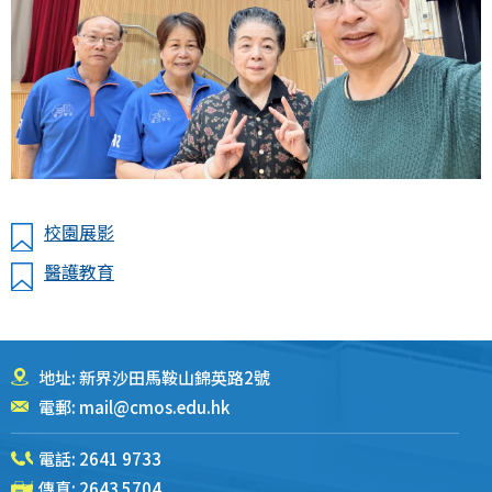
校園展影
醫護教育
地址: 新界沙田馬鞍山錦英路2號
電郵:
mail@cmos.edu.hk
電話:
2641 9733
傳真: 2643 5704