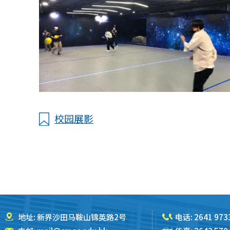
校园展影
地址: 新界沙田马鞍山锦英路2号
电话:
2641 973