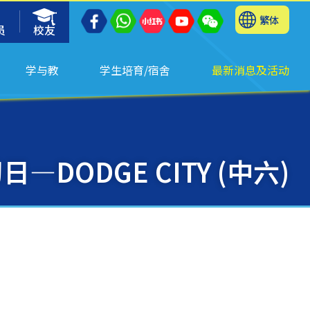
繁体
员
校友
学与教
学生培育/宿舍
最新消息及活动
—DODGE CITY (中六)