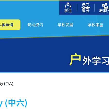
学生
家长
教职
入学申请
明马资讯
学校发展
学校荣誉
户
外学习日
y (中六)
 (中六)