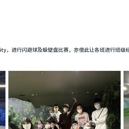
 City，进行闪避球及躲壁盘比赛，亦借此让各班进行班