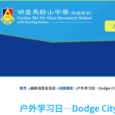
主
跳转到主要内容
导
航
面
首页
最新消息及活动
校园展影
户外学习日—Dodge Cit
包
屑
户外学习日—Dodge City