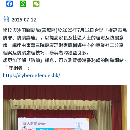
Facebook
WhatsApp
WeChat
2025-07-12
學校與沙田關愛隊(富龍區)於2025年7月12日合辦「提高市民
防罪、防騙講座」，以提高家長及社區人士的理財及防騙意
識。講座由東華三院健康理財家庭輔導中心的專業社工分享
個案及防騙處理技巧，參與者均獲益良多。
想更加了解「防騙」訊息，可以瀏覽香港警務處的防騙網站 -
「 守網者」：
https://cyberdefender.hk/