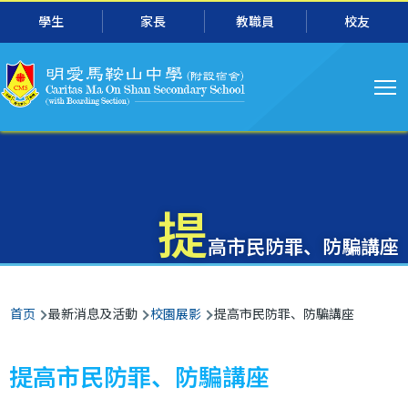
主
跳转到主要内容
學生
家長
教職員
校友
导
航
提
高市民防罪、防騙講座
面
首页
最新消息及活動
校園展影
提高市民防罪、防騙講座
包
屑
提高市民防罪、防騙講座