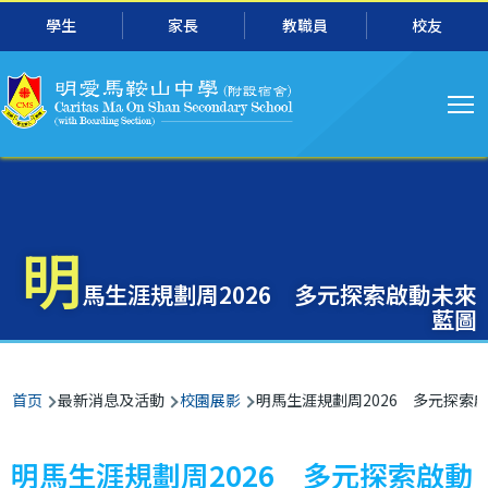
主
跳转到主要内容
學生
家長
教職員
校友
导
航
明
馬生涯規劃周2026 多元探索啟動未來
藍圖
面
首页
最新消息及活動
校園展影
明馬生涯規劃周2026 多元探索
包
屑
明馬生涯規劃周2026 多元探索啟動