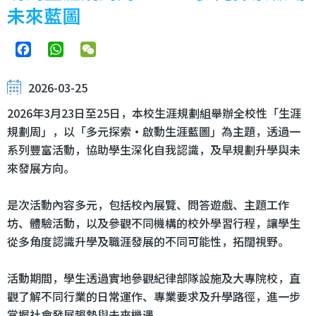
未來藍圖
Facebook
WhatsApp
WeChat
2026-03-25
2026年3月23日至25日，本校生涯規劃組舉辦全校性「生涯
規劃周」，以「多元探索・啟動生涯藍圖」為主題，透過一
系列豐富活動，協助學生深化自我認識，及早規劃升學與未
來發展方向。
是次活動內容多元，包括校內展覽、問答遊戲、主題工作
坊、體驗活動，以及參觀不同機構的校外學習行程，讓學生
從多角度認識升學及職涯發展的不同可能性，拓闊視野。
活動期間，學生透過實地參觀紀律部隊設施及大專院校，直
觀了解不同行業的日常運作、專業要求及升學路徑，進一步
掌握社會發展趨勢與未來機遇。