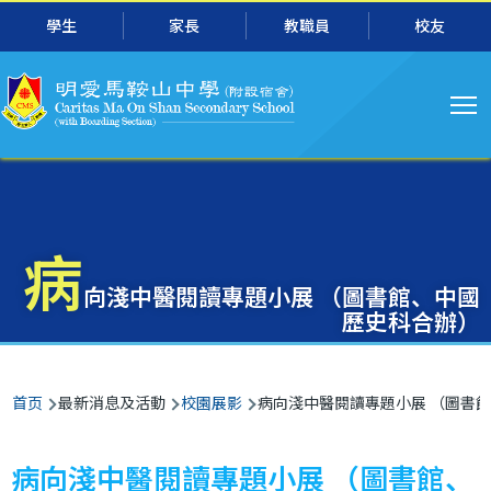
主
跳转到主要内容
學生
家長
教職員
校友
导
航
病
向淺中醫閱讀專題小展 （圖書館、中國
歷史科合辦）
面
首页
最新消息及活動
校園展影
病向淺中醫閱讀專題小展 （圖書
包
屑
病向淺中醫閱讀專題小展 （圖書館、