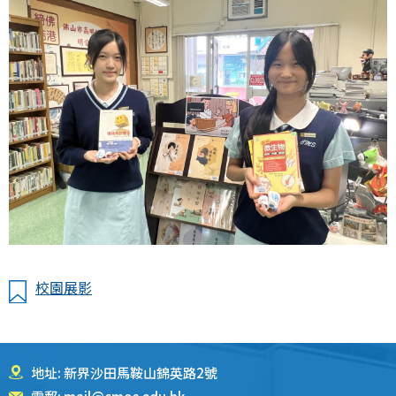
校園展影
地址: 新界沙田馬鞍山錦英路2號