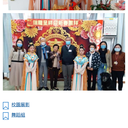
校園展影
舞蹈組