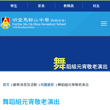
主
跳转到主要内容
學生
家長
教職員
校友
导
航
舞
蹈組元宵敬老演出
面
首页
最新消息及活動
校園展影
舞蹈組元宵敬老演出
包
屑
舞蹈組元宵敬老演出