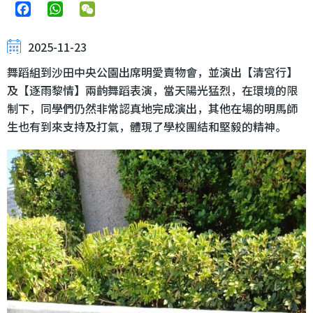
Facebook
WhatsApp
WeChat
2025-11-23
舞蹈組到沙田中央公園出席明愛賣物會，並演出【清宮行】
及【逐雨黎情】兩齣舞蹈表演，當天陽光猛烈，在環境的限
制下，同學們仍然非常認真地完成演出，其他在場的明馬師
生也有到來支持及打氣，體現了學校團結和堅毅的精神。