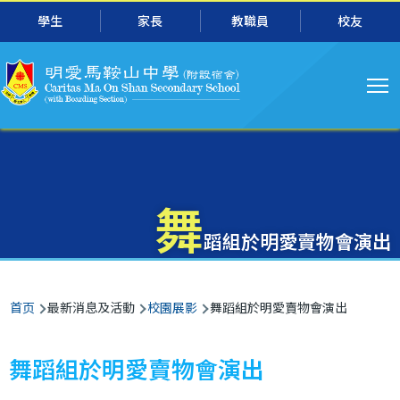
主
跳转到主要内容
學生
家長
教職員
校友
导
航
舞
蹈組於明愛賣物會演出
面
首页
最新消息及活動
校園展影
舞蹈組於明愛賣物會演出
包
屑
舞蹈組於明愛賣物會演出