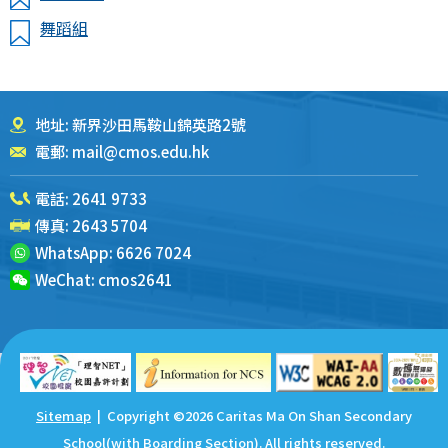
舞蹈組
地址: 新界沙田馬鞍山錦英路2號
電郵:
mail@cmos.edu.hk
電話:
2641 9733
傳真: 2643 5704
WhatsApp:
6626 7024
WeChat:
cmos2641
Sitemap
| Copyright ©
2026 Caritas Ma On Shan Secondary
School(with Boarding Section). All rights reserved.