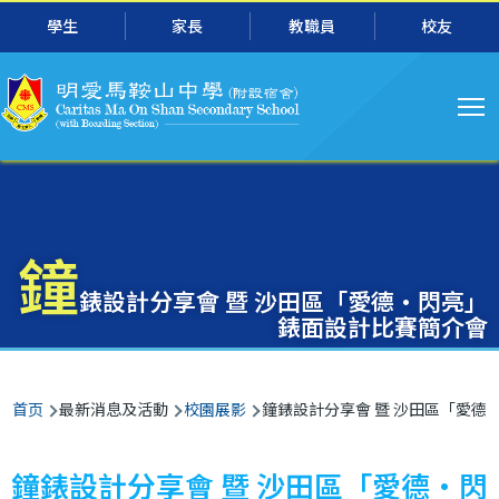
主
跳转到主要内容
學生
家長
教職員
校友
导
航
鐘
錶設計分享會 暨 沙田區「愛德‧閃亮」
錶面設計比賽簡介會
面
首页
最新消息及活動
校園展影
鐘錶設計分享會 暨 沙田區「愛德
包
屑
鐘錶設計分享會 暨 沙田區「愛德‧閃