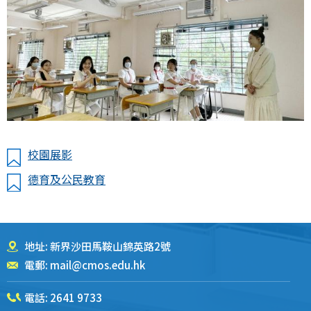
校園展影
德育及公民教育
地址: 新界沙田馬鞍山錦英路2號
電郵:
mail@cmos.edu.hk
電話:
2641 9733