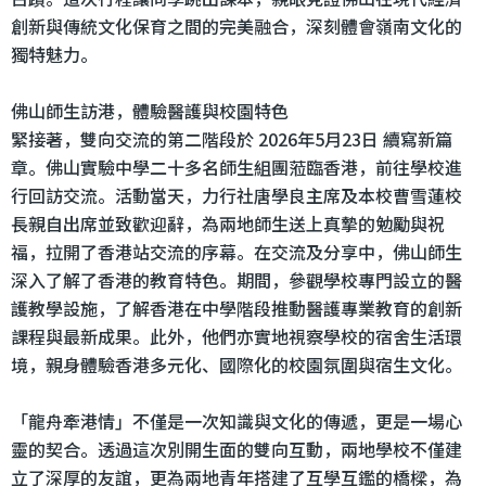
創新與傳統文化保育之間的完美融合，深刻體會嶺南文化的
獨特魅力。
佛山師生訪港，體驗醫護與校園特色
緊接著，雙向交流的第二階段於 2026年5月23日 續寫新篇
章。佛山實驗中學二十多名師生組團蒞臨香港，前往學校進
行回訪交流。活動當天，力行社唐學良主席及本校曹雪蓮校
長親自出席並致歡迎辭，為兩地師生送上真摯的勉勵與祝
福，拉開了香港站交流的序幕。在交流及分享中，佛山師生
深入了解了香港的教育特色。期間，參觀學校專門設立的醫
護教學設施，了解香港在中學階段推動醫護專業教育的創新
課程與最新成果。此外，他們亦實地視察學校的宿舍生活環
境，親身體驗香港多元化、國際化的校園氛圍與宿生文化。
「龍舟牽港情」不僅是一次知識與文化的傳遞，更是一場心
靈的契合。透過這次別開生面的雙向互動，兩地學校不僅建
立了深厚的友誼，更為兩地青年搭建了互學互鑑的橋樑，為