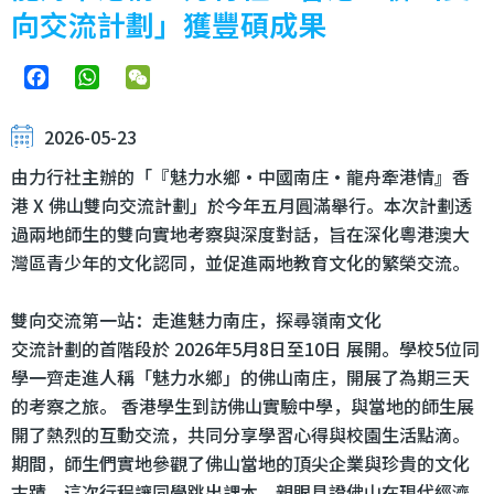
向交流計劃」獲豐碩成果
Facebook
WhatsApp
WeChat
2026-05-23
由力行社主辦的「『魅力水鄉‧中國南庄‧龍舟牽港情』香
港 X 佛山雙向交流計劃」於今年五月圓滿舉行。本次計劃透
過兩地師生的雙向實地考察與深度對話，旨在深化粵港澳大
灣區青少年的文化認同，並促進兩地教育文化的繁榮交流。
雙向交流第一站：走進魅力南庄，探尋嶺南文化
交流計劃的首階段於 2026年5月8日至10日 展開。學校5位同
學一齊走進人稱「魅力水鄉」的佛山南庄，開展了為期三天
的考察之旅。 香港學生到訪佛山實驗中學，與當地的師生展
開了熱烈的互動交流，共同分享學習心得與校園生活點滴。
期間，師生們實地參觀了佛山當地的頂尖企業與珍貴的文化
古蹟。這次行程讓同學跳出課本，親眼見證佛山在現代經濟