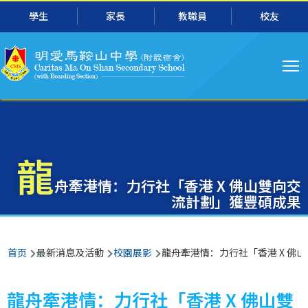
主
跳转到主要内容
學生
家長
教職員
校友
导
航
龍
舟牽港情：力行社「香港 X 佛山雙向交
流計劃」獲豐碩成果
面
首页
最新消息及活動
校園展影
龍舟牽港情：力行社「香港 X 佛
包
屑
龍舟牽港情：力行社「香港 X 佛山雙