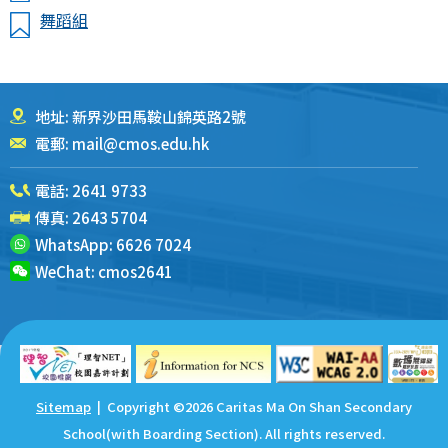
舞蹈組
地址: 新界沙田馬鞍山錦英路2號
電郵:
mail@cmos.edu.hk
電話:
2641 9733
傳真: 2643 5704
WhatsApp:
6626 7024
WeChat:
cmos2641
Sitemap
| Copyright ©
2026 Caritas Ma On Shan Secondary
School(with Boarding Section). All rights reserved.