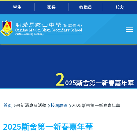
主
跳转到主要内容
學生
家長
教職員
校友
导
航
2
025斴舍第一新春嘉年華
面
首页
最新消息及活動
校園展影
2025斴舍第一新春嘉年華
包
屑
2025斴舍第一新春嘉年華