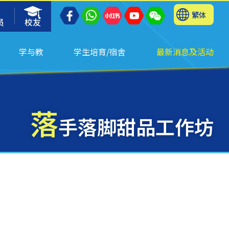
繁体
员
校友
学与教
学生培育/宿舍
最新消息及活动
落
手落脚甜品工作坊