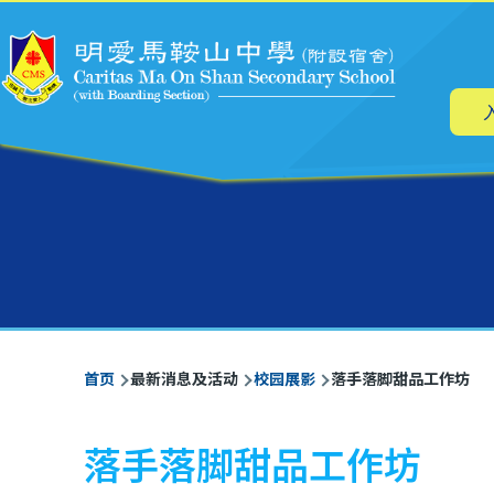
主
跳转到主要内容
导
航
面
首页
最新消息及活动
校园展影
落手落脚甜品工作坊
包
屑
落手落脚甜品工作坊