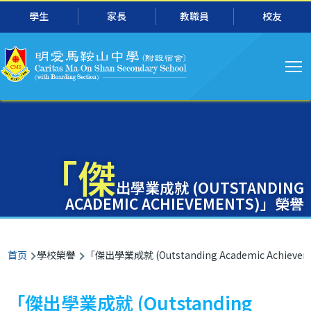
主
跳转到主要内容
學生
家長
教職員
校友
导
航
「傑
出學業成就 (OUTSTANDING
ACADEMIC ACHIEVEMENTS)」榮譽
面
首页
學校榮譽
「傑出學業成就 (Outstanding Academic Achieve
包
屑
「傑出學業成就 (Outstanding