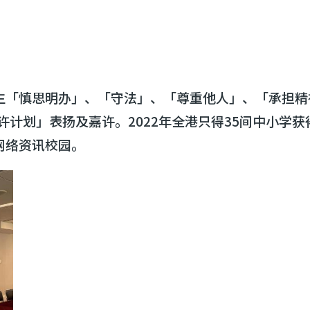
生「慎思明办」、「守法」、「尊重他人」、「承担精
嘉许计划」表扬及嘉许。2022年全港只得35间中小
网络资讯校园。