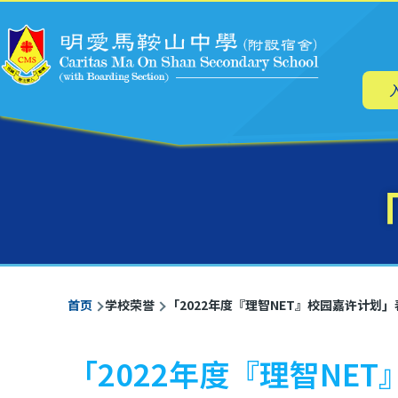
主
跳转到主要内容
导
航
「
面
首页
学校荣誉
「2022年度『理智NET』校园嘉许计划
包
屑
「2022年度『理智NE