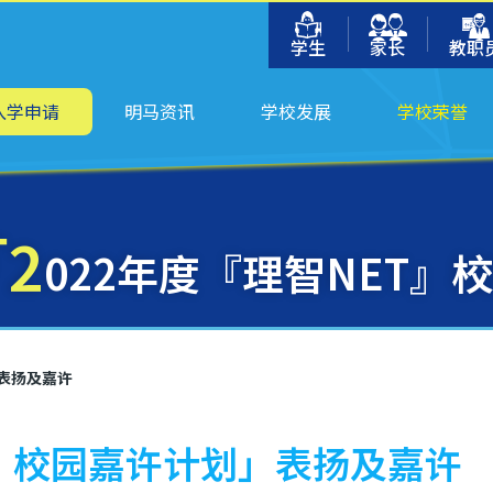
学生
家长
教职
入学申请
明马资讯
学校发展
学校荣誉
2
022年度『理智NET
」表扬及嘉许
T』校园嘉许计划」表扬及嘉许