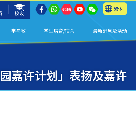
繁体
员
校友
学与教
学生培育/宿舍
最新消息及活动
』校园嘉许计划」表扬及嘉许