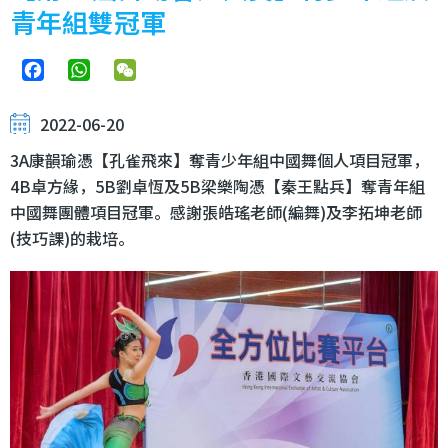
青年組雙冠軍
Facebook
WhatsApp
WeChat
2022-06-20
3A康韻瑜憑【孔雀飛來】奪青少年組中國舞個人項目冠軍，
4B卓方緣，5B劉卓恆及5B梁樂陶憑【秦王點兵】奪青年組
中國舞團體項目冠軍。感謝張皓瑤老師(編舞)及李拓坤老師
(技巧課)的栽培。