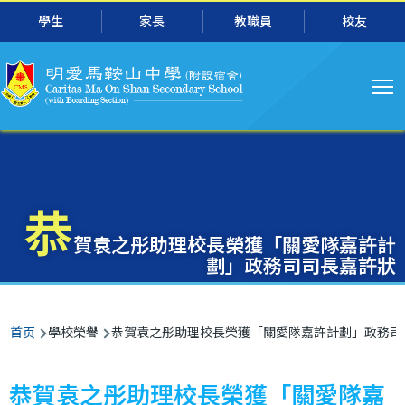
主
跳转到主要内容
學生
家長
教職員
校友
导
航
恭
賀袁之彤助理校長榮獲「關愛隊嘉許計
劃」政務司司長嘉許狀
面
首页
學校榮譽
恭賀袁之彤助理校長榮獲「關愛隊嘉許計劃」政務司
包
屑
恭賀袁之彤助理校長榮獲「關愛隊嘉