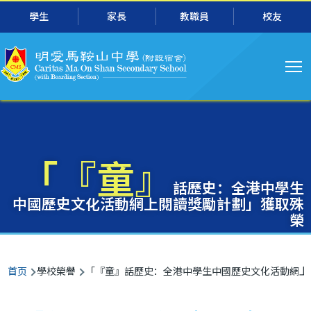
主
跳转到主要内容
學生
家長
教職員
校友
导
航
「『童』
話歷史：全港中學生
中國歷史文化活動網上閱讀獎勵計劃」獲取殊
榮
面
首页
學校榮譽
「『童』話歷史：全港中學生中國歷史文化活動網上
包
屑