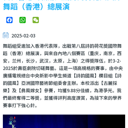
舞蹈（香港）總展演
Facebook
WhatsApp
WeChat
2025-02-03
舞蹈組受邀加入香港代表隊，出戰第八屆詩韵荷花奬國際舞
蹈（香港）總展演，與來自內地八個賽區（重庆，南京，西
安，兰州，长沙，武汉，太原，上海）之得奬隊伍，於3-2-
2025於壽臣劇院切磋舞藝。這是一項高規格的賽事，由中央
廣播電視總台中央新影中學生頻道【詩韵國風】欄目組【詩
韵國風】亞洲國際藝術節組委會主辦。本校派出【古麗採
樂】及【彝風嫁女】參賽，均獲9.88分佳績，為港爭光。我
們最終奪得二等奬，並獲得評判高度讚賞，為接下來的學界
賽事打下強心針。