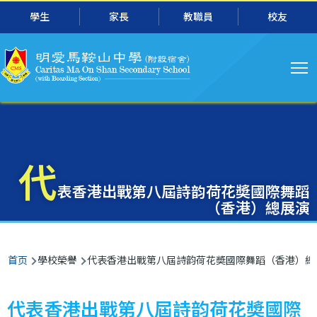
主
跳转到主要内容
學生
家長
教職員
校友
导
航
代
表香港出戰第八屆詩韵荷花奬國際舞蹈
（香港）總展演
面
首页
學校榮譽
代表香港出戰第八屆詩韵荷花奬國際舞蹈（香港）總
包
屑
代表香港出戰第八屆詩韵荷花奬國際