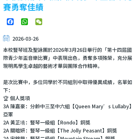
賽勇奪佳績
Facebook
WhatsApp
WeChat
2026-03-26
本校豎琴班及聖詠團於2026年3月26日舉行的「第十四屆國
際青少年盃音樂比賽」中表現出色，勇奪多項殊榮，充分展
現明馬學生卓越的藝術才華與團隊合作精神。
是次比賽中，多位同學於不同組別中取得優異成績，名單如
下：
🏆 個人獎項
3A 陳嘉豪：分齡中三至中六組【Queen Mary’s Lullaby】
亞軍
2A 黃芷墧：豎琴一級組【Rondo】銅獎
2A 關暄妍：豎琴一級組【The Jolly Peasant】銅獎
2A 宋錦龍：豎琴二級組【Mountain Stream】銀獎