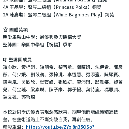
4A 王品豐：豎琴二級組【Princess Polka】銅獎
2A 陳嘉殷：豎琴二級組【While Bagpipes Play】銅獎
🏆 團體獎項
明愛馬鞍山中學：最優秀參與機構大獎
聖詠團：樂團中學組【祝福】季軍
🎼 聖詠團成員
羅心欣、黃梓淇、鍾羽希、黎晋丞、關暄妍、沈伊希、陳彥
彤、何少媛、劉苡蒨、張梓洮、李恆慧、勞添壹、陳穎賢、
陳雪嵐、吳欣欣、鄧賀峰、張欣妍、廖沛琪、邱雅姿、黎菁
兒、何宝瑤、梁素琳、陳子康、郭子揚、葉詩嵐、馮思潁、
鍾文雄、郭哲琦
本校對同學的優異表現深感欣喜，期望他們能繼續精進技
藝，在藝術道路上不斷突破自我，再創佳績。
精彩重溫：
https://youtu.be/ZYpj8n35QSo?