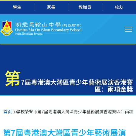
主
跳转到主要内容
學生
家長
教職員
校友
导
航
第
7屆粵港澳大灣區青少年藝術展演香港賽
區：兩項金奬
面
首页
學校榮譽
第7屆粵港澳大灣區青少年藝術展演香港賽區：兩項
包
屑
第7屆粵港澳大灣區青少年藝術展演