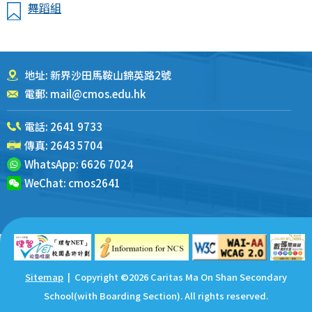
舞蹈組
地址: 新界沙田馬鞍山錦英路2號
電郵:
mail@cmos.edu.hk
電話:
2641 9733
傳真: 2643 5704
WhatsApp:
6626 7024
WeChat:
cmos2641
Sitemap
| Copyright ©
2026 Caritas Ma On Shan Secondary
School(with Boarding Section). All rights reserved.