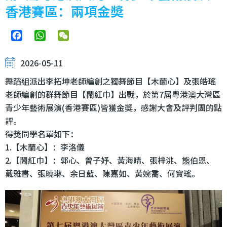
香港賽區：兩項金奬
Facebook
WhatsApp
WeChat
2026-05-11
舞蹈組派出李拓坤老師編創之獨舞節目【木蘭心】及張皓瑤
老師編創的群舞節目【鬧紅巾】出戰，於第7屆粵港澳大灣區
青少年藝術展演(香港賽區)皆獲金獎，感謝大會及評判團的點
評。
得奬同學名單如下：
1.【木蘭心】：李洛儀
2.【鬧紅巾】：郭心、曾子妤、黃海晴、張梓洮、熊伯恩、
戴雅書、張曉琳、余日藍、陳嘉如、黃婉喬、何寶瑤。