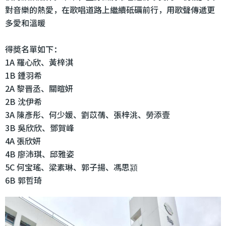
對音樂的熱愛，在歌唱道路上繼續砥礪前行，用歌聲傳遞更
多愛和溫暖
得奬名單如下：
1A 羅心欣、黃梓淇
1B 鍾羽希
2A 黎晋丞、關暄妍
2B 沈伊希
3A 陳彥彤、何少媛、劉苡蒨、張梓洮、勞添壹
3B 吳欣欣、鄧賀峰
4A 張欣妍
4B 廖沛琪、邱雅姿
5C 何宝瑤、梁素琳、郭子揚、馮思潁
6B 郭哲琦