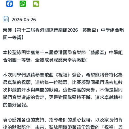
Facebook
WhatsApp
WeChat
2026-05-26
榮獲【第十三屆香港國際音樂節2026「藝韻盃」中學組合唱
團一等奬】
本校聖詠團榮獲第十三屆香港國際音樂節「藝韻盃」中學組
合唱團一等獎，全體成員深感榮幸與激動！
本次同學們憑藉參賽歌曲《祝福》登台，希望能將音符化為
最真摯的祝願，送給每一位聽眾。比賽凝聚同學們過去無數
次排練的汗水與無間的默契。這份崇高的榮譽，不僅是對同
學們音樂造詣的肯定，更是對團隊堅持不懈、追求卓越精神
的最好回報。
衷心感謝各位的支持、指導老師的悉心栽培，以及家長們背
後的默默陪伴。未來，聖詠團將帶著這份珍貴的「祝福」與