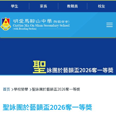
主
跳转到主要内容
學生
家長
教職員
校友
导
航
聖
詠團於藝韻盃2026奪一等奬
面
首页
學校榮譽
聖詠團於藝韻盃2026奪一等奬
包
屑
聖詠團於藝韻盃2026奪一等奬