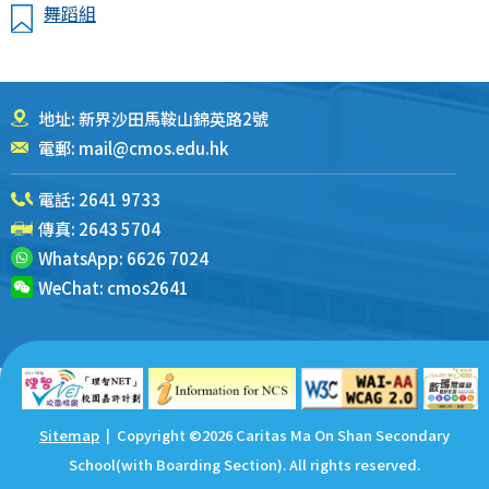
舞蹈組
地址: 新界沙田馬鞍山錦英路2號
電郵:
mail@cmos.edu.hk
電話:
2641 9733
傳真: 2643 5704
WhatsApp:
6626 7024
WeChat:
cmos2641
Sitemap
| Copyright ©
2026 Caritas Ma On Shan Secondary
School(with Boarding Section). All rights reserved.