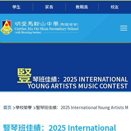
主
跳转到主要内容
學生
家長
教職員
校友
导
航
豎
琴班佳績：2025 INTERNATIONAL
YOUNG ARTISTS MUSIC CONTEST
面
首页
學校榮譽
豎琴班佳績：2025 International Young Artists Mus
包
屑
豎琴班佳績：2025 International