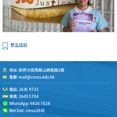
學生成就
地址: 新界沙田馬鞍山錦英路2號
電郵:
mail@cmos.edu.hk
電話:
2641 9733
傳真: 2643 5704
WhatsApp:
6626 7024
WeChat:
cmos2641