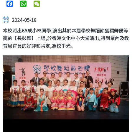
Facebook
WhatsApp
WeChat
2024-05-18
本校派出6A成小林同學,演出其於本屆學校舞蹈節獲獨舞優等
奬的【長鼓舞】上場,於香港文化中心大堂演出,得到業內及教
育局官員的好評和肯定,為校爭光。