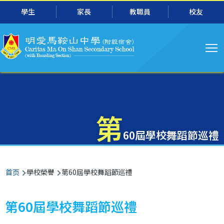
主
跳转到主要内容
學生
家長
教職員
校友
导
航
第
60屆學校舞蹈節巡禮
面
首页
學校榮譽
第60屆學校舞蹈節巡禮
包
屑
第60屆學校舞蹈節巡禮