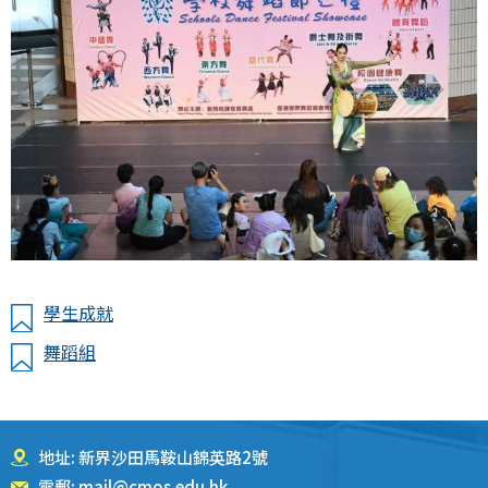
學生成就
舞蹈組
地址: 新界沙田馬鞍山錦英路2號
電郵:
mail@cmos.edu.hk