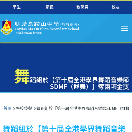
主
跳转到主要内容
學生
家長
教職員
校友
导
航
舞
蹈組於【第十屆全港學界舞蹈音樂節
SDMF（群舞）】奪兩項金獎
面
首页
學校榮譽
舞蹈組於【第十屆全港學界舞蹈音樂節SDMF（群舞
包
屑
舞蹈組於【第十屆全港學界舞蹈音樂