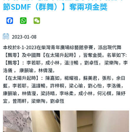
節SDMF（群舞）】奪兩項金獎
Facebook
WhatsApp
WeChat
2023-01-08
本校於8-1-2023在柴灣青年廣場綜藝館參賽，派出現代舞
【飄零】及中國舞【在太陽升起時】，皆奪金奬。名單如下:
【飄零】：李若耶，成小林，溫漌暢 ，劉卓恆， 梁樂陶，李
洛儀 ， 康韻瑜，林倩瀅。
【在太陽升起時】：陳嘉如，楊耀祖，蘇美君，張彤，余日
藍，李若耶，溫謹暢，許梓桐，梁心瑜，劉心怡，李洛儀，
康韻瑜，林倩瀅，梁詩晴，李咏柔，成小林，何沁棋，陳紓
宜，曾雨軒，梁樂陶，劉卓恆