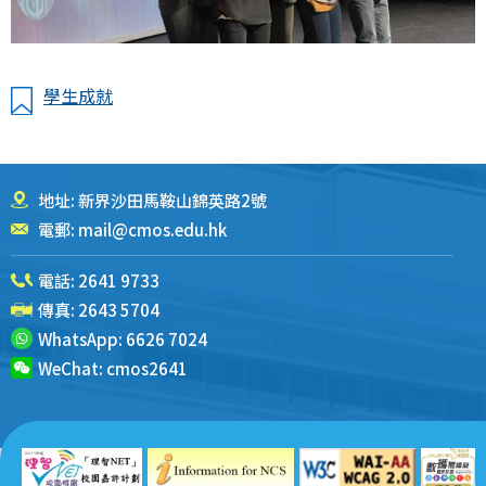
學生成就
地址: 新界沙田馬鞍山錦英路2號
電郵:
mail@cmos.edu.hk
電話:
2641 9733
傳真: 2643 5704
WhatsApp:
6626 7024
WeChat:
cmos2641