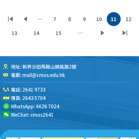
分
…
7
8
9
10
11
12
首
前
页
页
页
页
当
页
页
页
一
面
面
面
面
前
面
13
14
15
…
页
页
页
下
末
页
页
面
面
面
一
页
页
地址: 新界沙田馬鞍山錦英路2號
電郵:
mail@cmos.edu.hk
電話:
2641 9733
傳真: 2643 5704
WhatsApp:
6626 7024
WeChat:
cmos2641