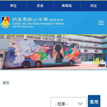
跳转到主要内容
學生
家長
教職員
校友
主
导
航
通
告
面
首页
包
屑