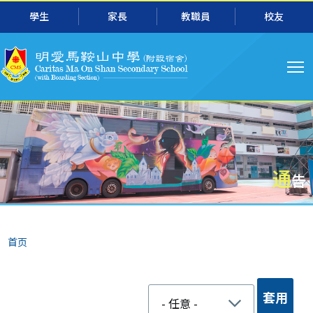
跳转到主要内容
學生
家長
教職員
校友
主
导
航
通
告
面
首页
包
屑