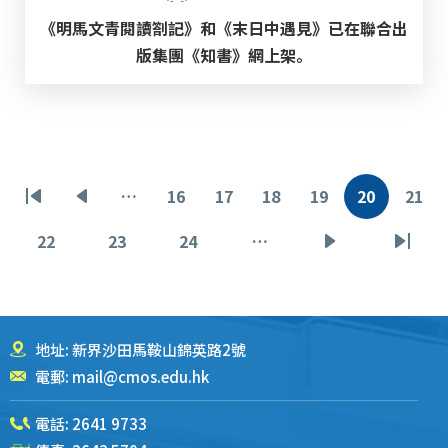
《明馬文青閱讀劄記》和《末日中遇見》已在聯合出
版集團《知書》網上架。
分
…
16
17
18
19
20
21
首
前
页
页
页
页
当
页
页
页
一
面
面
面
面
前
面
22
23
24
…
页
页
页
下
末
页
页
面
面
面
一
页
页
地址: 新界沙田馬鞍山錦英路2號
電郵:
mail@cmos.edu.hk
電話:
2641 9733