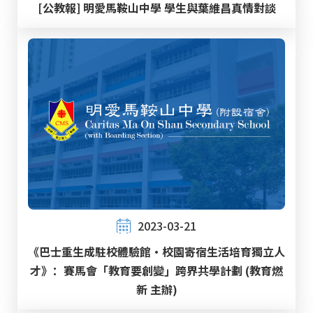
[公教報] 明愛馬鞍山中學 學生與葉維昌真情對談
2023-03-21
《巴士重生成駐校體驗館‧校園寄宿生活培育獨立人
才》：賽馬會「教育要創變」跨界共學計劃 (教育燃
新 主辦)