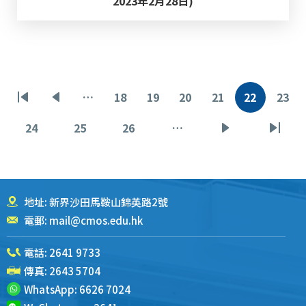
2023年2月28日)
分
…
18
19
20
21
22
23
首
前
页
页
页
页
当
页
页
页
一
面
面
面
面
前
面
24
25
26
…
页
页
页
下
末
页
页
面
面
面
一
页
页
地址: 新界沙田馬鞍山錦英路2號
電郵:
mail@cmos.edu.hk
電話:
2641 9733
傳真: 2643 5704
WhatsApp:
6626 7024