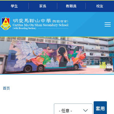
跳转到主要内容
學生
家長
教職員
校友
主
导
航
通
告
面
首页
包
屑